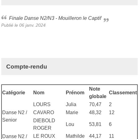
Finale Danse N2/N3 - Mouilleron le Captif
Publié le
06 janv. 2024
Compte-rendu
Note
Catégorie
Nom
Prénom
Classement
globale
LOURS
Julia
70,47
2
Danse N2 /
CAVARO
Marie
48,32
12
Senior
DIEBOLD
Lou
53,81
6
ROGER
LE ROUX
Mathilde
44,17
11
Danse N2 /