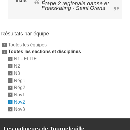
mars
Étape 2 regionale danse et
Freeskating - Saint Orens
Résultats par équipe
Toutes les équipes
Toutes les sections et disciplines
N1 - ELITE
N2
N3
Rég1
Rég2
Nov1
Nov2
Nov3
Les patineurs de Tournefeuille