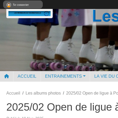
Panneau de gestion des cookies
Se connecter
ACCUEIL
ENTRAINEMENTS
LA VIE DU 
Accueil
Les albums photos
2025/02 Open de ligue à Po
2025/02 Open de ligue 