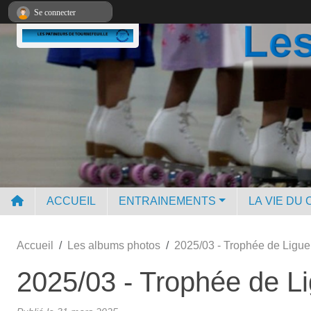
Panneau de gestion des cookies
Se connecter
ACCUEIL
ENTRAINEMENTS
LA VIE DU 
Accueil
Les albums photos
2025/03 - Trophée de Ligue
2025/03 - Trophée de L